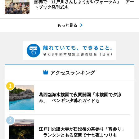
船堀で「江戸川さんしょうがいフォーラム」 アー
トブック発刊式も
もっと見る
アクセスランキング
葛西臨海水族園で夜間開園「水族園で夕涼
み」 ペンギン夕暮れガイドも
江戸川の證大寺が日没後の墓参り「宵参り」
ランタンともる空間で十七夜まつりも