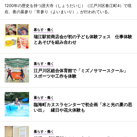
1200年の歴史を持つ證大寺（しょうだいじ）（江戸川区春江町4）で現
在、夜の墓参り「宵参り（よいまいり）」が行われている。
暮らす・働く
瑞江駅前商店会が初の子ども体験フェス 仕事体験
とあそびを組み合わせ
暮らす・働く
江戸川区総合体育館で「ミズノサマースクール」
スポーツや工作を体験
暮らす・働く
臨海町カヌスラセンターで初企画「水と光の夏の思
い出」 縁日や花火体験も
暮らす・働く