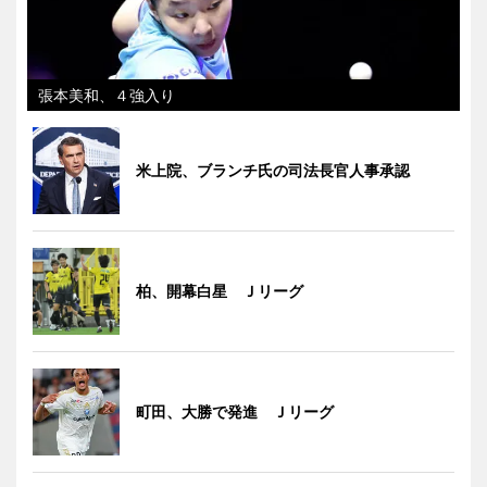
張本美和、４強入り
米上院、ブランチ氏の司法長官人事承認
柏、開幕白星 Ｊリーグ
町田、大勝で発進 Ｊリーグ