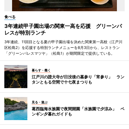
食べる
3年連続甲子園出場の関東一高を応援 グリーンパ
レスが特別ランチ
3年連続、11回目となる夏の甲子園出場を決めた関東第一高校（江戸川
区松島2）を応援する特別ランチメニューを8月3日から、レストラン
「グリーンパレスマツヤ」（松島1）が期間限定で提供している。
暮らす・働く
江戸川の證大寺が日没後の墓参り「宵参り」 ラン
タンともる空間で十七夜まつりも
見る・遊ぶ
葛西臨海水族園で夜間開園「水族園で夕涼み」 ペ
ンギン夕暮れガイドも