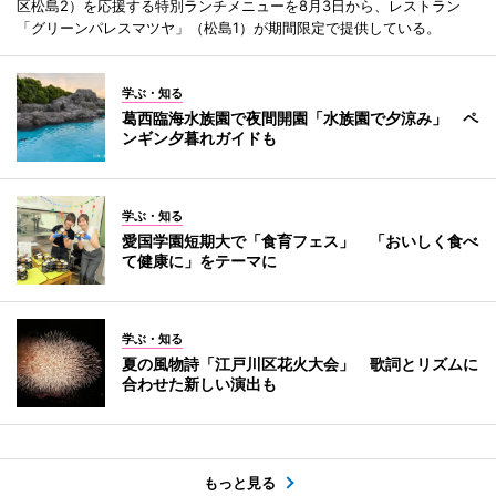
区松島2）を応援する特別ランチメニューを8月3日から、レストラン
「グリーンパレスマツヤ」（松島1）が期間限定で提供している。
学ぶ・知る
葛西臨海水族園で夜間開園「水族園で夕涼み」 ペ
ンギン夕暮れガイドも
学ぶ・知る
愛国学園短期大で「食育フェス」 「おいしく食べ
て健康に」をテーマに
学ぶ・知る
夏の風物詩「江戸川区花火大会」 歌詞とリズムに
合わせた新しい演出も
もっと見る