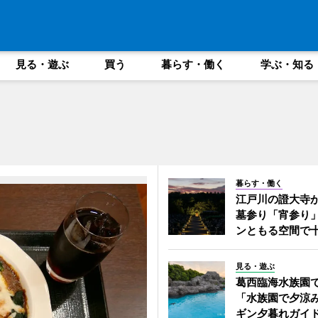
見る・遊ぶ
買う
暮らす・働く
学ぶ・知る
暮らす・働く
江戸川の證大寺
墓参り「宵参り
ンともる空間で
見る・遊ぶ
葛西臨海水族園
「水族園で夕涼
ギン夕暮れガイ