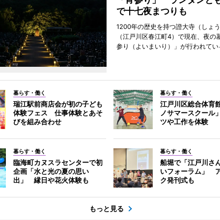
で十七夜まつりも
1200年の歴史を持つ證大寺（しょ
（江戸川区春江町4）で現在、夜の
参り（よいまいり）」が行われてい
暮らす・働く
暮らす・働く
瑞江駅前商店会が初の子ども
江戸川区総合体育
体験フェス 仕事体験とあそ
ノサマースクール
びを組み合わせ
ツや工作を体験
暮らす・働く
暮らす・働く
臨海町カヌスラセンターで初
船堀で「江戸川さ
企画「水と光の夏の思い
いフォーラム」 
出」 縁日や花火体験も
ク発刊式も
もっと見る