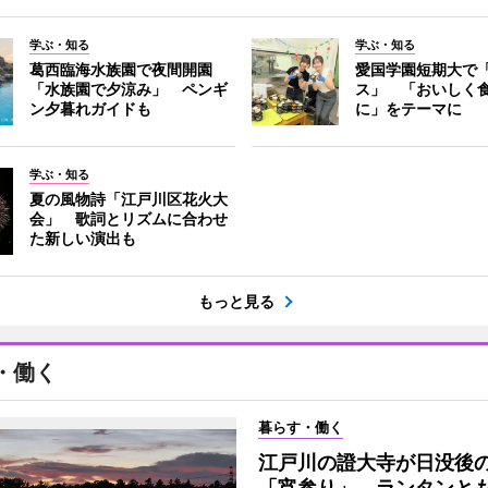
学ぶ・知る
学ぶ・知る
葛西臨海水族園で夜間開園
愛国学園短期大で
「水族園で夕涼み」 ペンギ
ス」 「おいしく
ン夕暮れガイドも
に」をテーマに
学ぶ・知る
夏の風物詩「江戸川区花火大
会」 歌詞とリズムに合わせ
た新しい演出も
もっと見る
・働く
暮らす・働く
江戸川の證大寺が日没後
「宵参り」 ランタンと