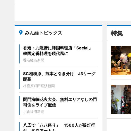
みん経トピックス
特集
香港・九龍塘に韓国料理店「Social」
韓国定番料理を現代風に
香港経済新聞
SC相模原、熊本と引き分け J3リーグ
開幕
相模原町田経済新聞
関門海峡花火大会、無料エリアなしの門
司側をライブ配信
小倉経済新聞
八広で「八八祭り」 1500人が提灯行
列、多幸アートも