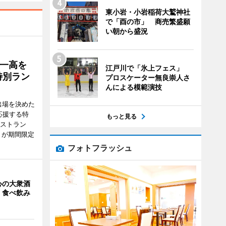
東小岩・小岩稲荷大鷲神社
で「酉の市」 商売繁盛願
い朝から盛況
一高を
江戸川で「氷上フェス」
特別ラン
プロスケーター無良崇人さ
んによる模範演技
出場を決めた
応援する特
もっと見る
レストラン
）が期間限定
フォトフラッシュ
心の大衆酒
 食べ飲み