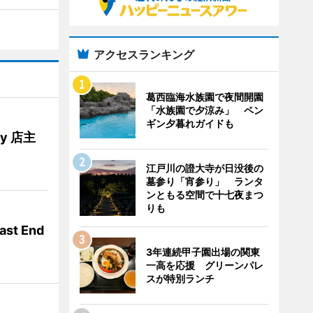
アクセスランキング
葛西臨海水族園で夜間開園
「水族園で夕涼み」 ペン
ギン夕暮れガイドも
ery 店主
江戸川の證大寺が日没後の
墓参り「宵参り」 ランタ
ンともる空間で十七夜まつ
りも
t End
3年連続甲子園出場の関東
一高を応援 グリーンパレ
スが特別ランチ