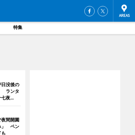
特集
が日没後の
」 ランタ
十七夜…
で夜間開園
み」 ペン
ドも