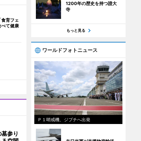
1200年の歴史を持つ證大
寺
「食育フェ
食べて健康
もっと見る
ワールドフォトニュース
Ｐ１哨戒機、ジブチへ出発
の墓参り
もる空間