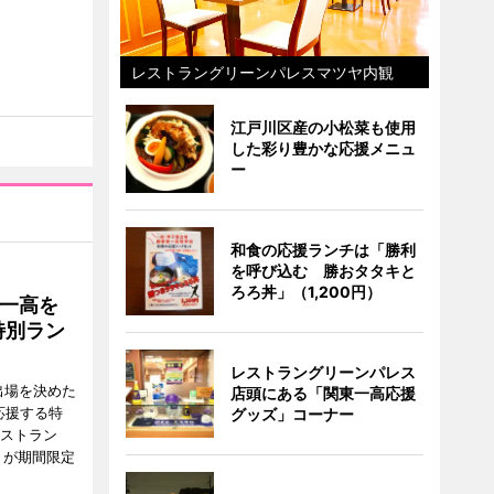
レストラングリーンパレスマツヤ内観
江戸川区産の小松菜も使用
した彩り豊かな応援メニュ
ー
和食の応援ランチは「勝利
を呼び込む 勝おタタキと
ろろ丼」（1,200円）
一高を
特別ラン
レストラングリーンパレス
出場を決めた
店頭にある「関東一高応援
応援する特
グッズ」コーナー
レストラン
）が期間限定