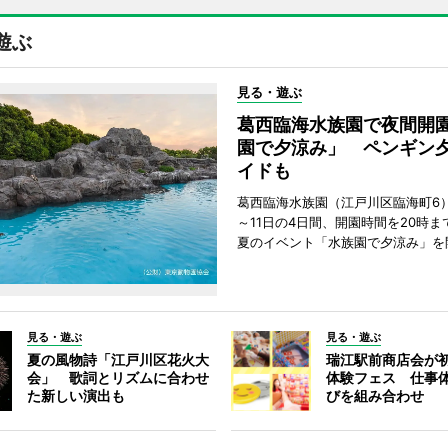
遊ぶ
見る・遊ぶ
葛西臨海水族園で夜間開
園で夕涼み」 ペンギン
イドも
葛西臨海水族園（江戸川区臨海町6）
～11日の4日間、開園時間を20時ま
夏のイベント「水族園で夕涼み」を
見る・遊ぶ
見る・遊ぶ
夏の風物詩「江戸川区花火大
瑞江駅前商店会が
会」 歌詞とリズムに合わせ
体験フェス 仕事
た新しい演出も
びを組み合わせ