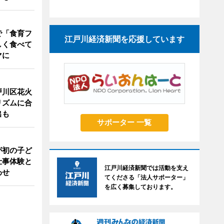
で「食育フ
江戸川経済新聞を応援しています
しく食べて
マに
戸川区花火
リズムに合
出も
サポーター 一覧
が初の子ど
仕事体験と
江戸川経済新聞では活動を支え
わせ
てくださる「法人サポーター」
を広く募集しております。