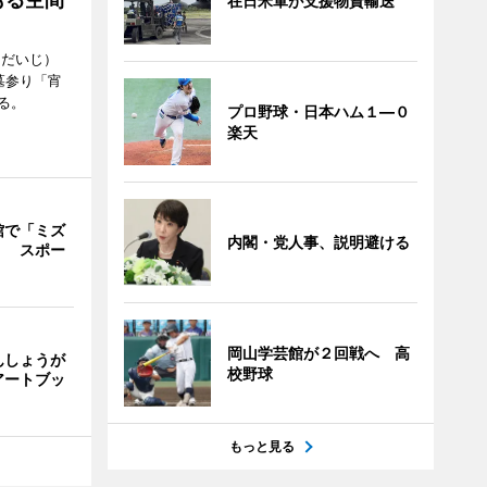
在日米軍が支援物資輸送
うだいじ）
墓参り「宵
る。
プロ野球・日本ハム１―０
楽天
館で「ミズ
内閣・党人事、説明避ける
」 スポー
岡山学芸館が２回戦へ 高
んしょうが
校野球
アートブッ
もっと見る