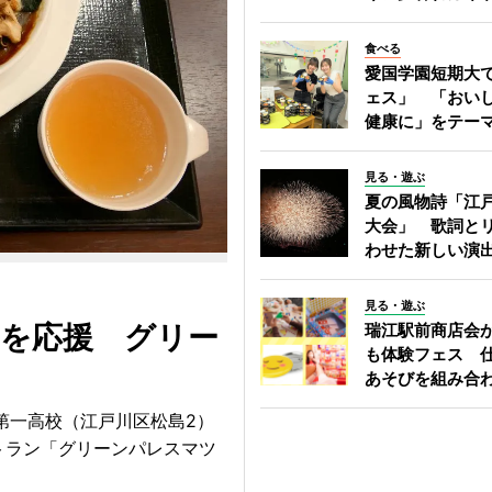
食べる
愛国学園短期大
ェス」 「おい
健康に」をテー
見る・遊ぶ
夏の風物詩「江
大会」 歌詞と
わせた新しい演
見る・遊ぶ
高を応援 グリー
瑞江駅前商店会
も体験フェス 
あそびを組み合
第一高校（江戸川区松島2）
トラン「グリーンパレスマツ