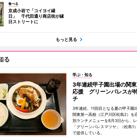
食べる
京成小岩で「コイヨイ縁
日」 千代田通り商店街が縁
日ストリートに
もっと見る
知る
学ぶ・知る
3年連続甲子園出場の関東
応援 グリーンパレスが
チ
3年連続、11回目となる夏の甲子園
関東第一高校（江戸川区松島2）を
別ランチメニューを8月3日から、
「グリーンパレスマツヤ」（松島1
で提供している。