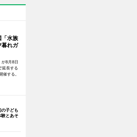
園「水族
夕暮れガ
が8月8日
で延長する
開催する。
初の子ども
体験とあそ