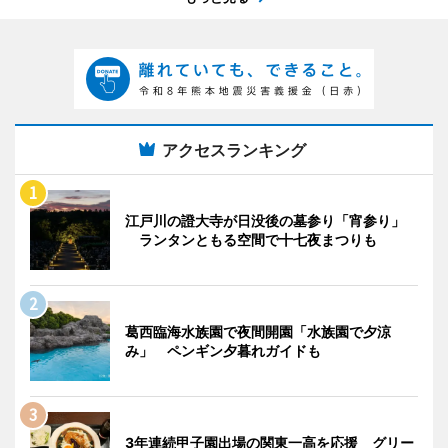
アクセスランキング
江戸川の證大寺が日没後の墓参り「宵参り」
ランタンともる空間で十七夜まつりも
葛西臨海水族園で夜間開園「水族園で夕涼
み」 ペンギン夕暮れガイドも
3年連続甲子園出場の関東一高を応援 グリー