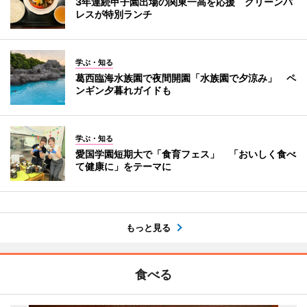
3年連続甲子園出場の関東一高を応援 グリーンパ
レスが特別ランチ
学ぶ・知る
葛西臨海水族園で夜間開園「水族園で夕涼み」 ペ
ンギン夕暮れガイドも
学ぶ・知る
愛国学園短期大で「食育フェス」 「おいしく食べ
て健康に」をテーマに
もっと見る
食べる