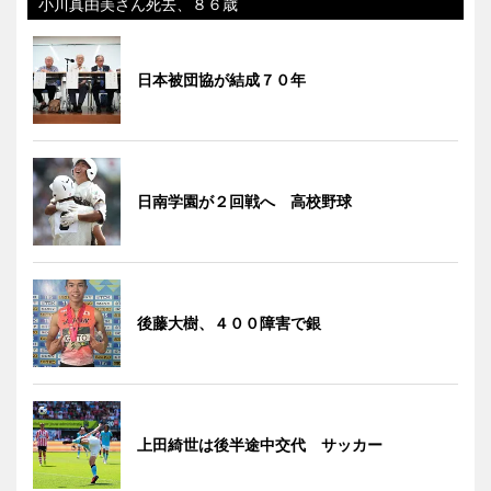
小川真由美さん死去、８６歳
日本被団協が結成７０年
日南学園が２回戦へ 高校野球
後藤大樹、４００障害で銀
上田綺世は後半途中交代 サッカー