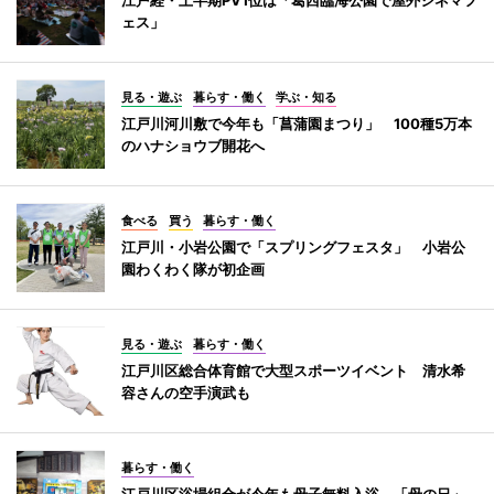
ェス」
見る・遊ぶ
暮らす・働く
学ぶ・知る
江戸川河川敷で今年も「菖蒲園まつり」 100種5万本
のハナショウブ開花へ
食べる
買う
暮らす・働く
江戸川・小岩公園で「スプリングフェスタ」 小岩公
園わくわく隊が初企画
見る・遊ぶ
暮らす・働く
江戸川区総合体育館で大型スポーツイベント 清水希
容さんの空手演武も
暮らす・働く
江戸川区浴場組合が今年も母子無料入浴 「母の日」