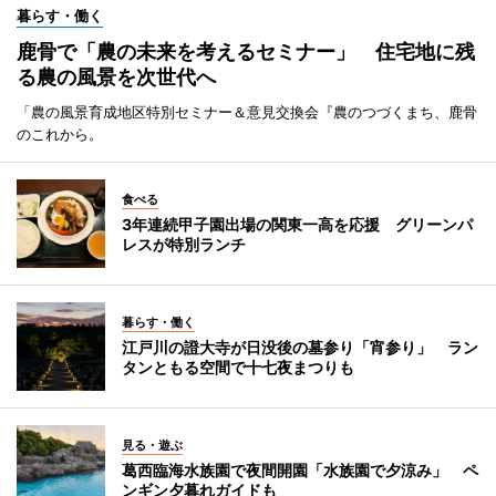
暮らす・働く
鹿骨で「農の未来を考えるセミナー」 住宅地に残
る農の風景を次世代へ
「農の風景育成地区特別セミナー＆意見交換会『農のつづくまち、鹿骨
のこれから。
食べる
3年連続甲子園出場の関東一高を応援 グリーンパ
レスが特別ランチ
暮らす・働く
江戸川の證大寺が日没後の墓参り「宵参り」 ラン
タンともる空間で十七夜まつりも
見る・遊ぶ
葛西臨海水族園で夜間開園「水族園で夕涼み」 ペ
ンギン夕暮れガイドも