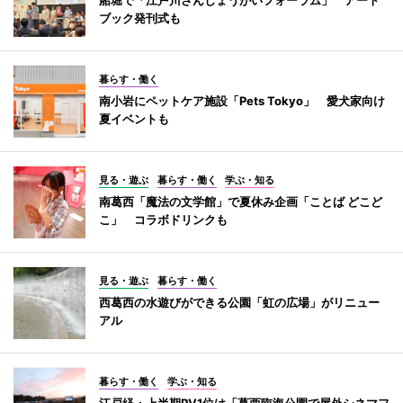
ブック発刊式も
暮らす・働く
南小岩にペットケア施設「Pets Tokyo」 愛犬家向け
夏イベントも
見る・遊ぶ
暮らす・働く
学ぶ・知る
南葛西「魔法の文学館」で夏休み企画「ことば どこど
こ」 コラボドリンクも
見る・遊ぶ
暮らす・働く
西葛西の水遊びができる公園「虹の広場」がリニュー
アル
暮らす・働く
学ぶ・知る
江戸経・上半期PV1位は「葛西臨海公園で屋外シネマフ