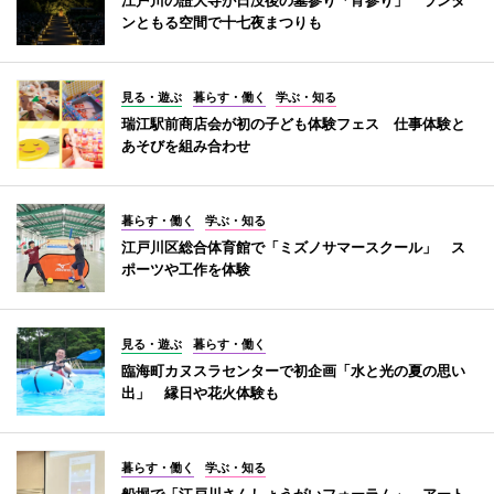
ンともる空間で十七夜まつりも
見る・遊ぶ
暮らす・働く
学ぶ・知る
瑞江駅前商店会が初の子ども体験フェス 仕事体験と
あそびを組み合わせ
暮らす・働く
学ぶ・知る
江戸川区総合体育館で「ミズノサマースクール」 ス
ポーツや工作を体験
見る・遊ぶ
暮らす・働く
臨海町カヌスラセンターで初企画「水と光の夏の思い
出」 縁日や花火体験も
暮らす・働く
学ぶ・知る
船堀で「江戸川さんしょうがいフォーラム」 アート