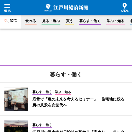
32°C
食べる
見る・遊ぶ
買う
暮らす・働く
学ぶ・知る
暮らす・働く
暮らす・働く
学ぶ・知る
鹿骨で「農の未来を考えるセミナー」 住宅地に残る
農の風景を次世代へ
暮らす・働く
江戸川の證大寺が日没後の墓参り「宵参り」 ランタ