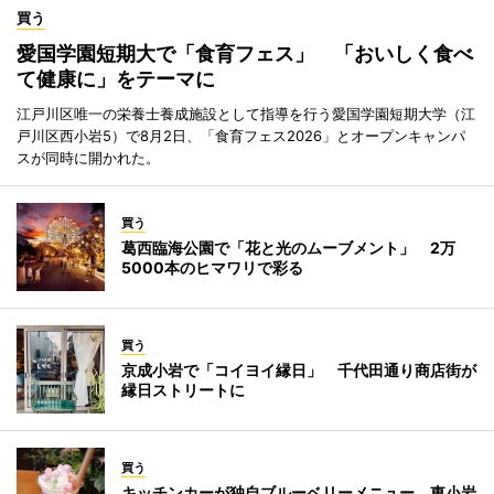
買う
愛国学園短期大で「食育フェス」 「おいしく食べ
て健康に」をテーマに
江戸川区唯一の栄養士養成施設として指導を行う愛国学園短期大学（江
戸川区西小岩5）で8月2日、「食育フェス2026」とオープンキャンパ
スが同時に開かれた。
買う
葛西臨海公園で「花と光のムーブメント」 2万
5000本のヒマワリで彩る
買う
京成小岩で「コイヨイ縁日」 千代田通り商店街が
縁日ストリートに
買う
キッチンカーが独自ブルーベリーメニュー 東小岩