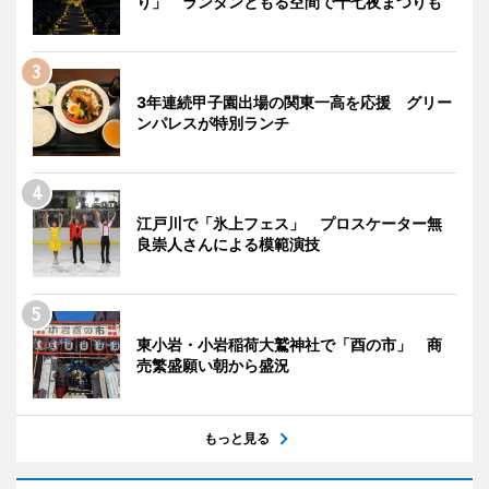
り」 ランタンともる空間で十七夜まつりも
3年連続甲子園出場の関東一高を応援 グリー
ンパレスが特別ランチ
江戸川で「氷上フェス」 プロスケーター無
良崇人さんによる模範演技
東小岩・小岩稲荷大鷲神社で「酉の市」 商
売繁盛願い朝から盛況
もっと見る