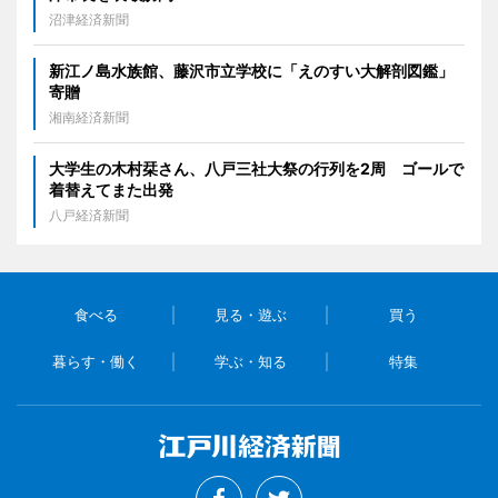
沼津経済新聞
新江ノ島水族館、藤沢市立学校に「えのすい大解剖図鑑」
寄贈
湘南経済新聞
大学生の木村栞さん、八戸三社大祭の行列を2周 ゴールで
着替えてまた出発
八戸経済新聞
食べる
見る・遊ぶ
買う
暮らす・働く
学ぶ・知る
特集