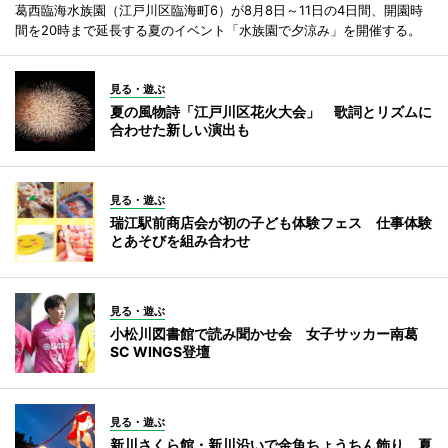
葛西臨海水族園（江戸川区臨海町6）が8月8日～11日の4日間、開園時
間を20時まで延長する夏のイベント「水族園で夕涼み」を開催する。
見る・遊ぶ
夏の風物詩「江戸川区花火大会」 歌詞とリズムに
合わせた新しい演出も
見る・遊ぶ
瑞江駅前商店会が初の子ども体験フェス 仕事体験
とあそびを組み合わせ
見る・遊ぶ
小松川図書館で読み聞かせ会 女子サッカー南葛
SC WINGS登壇
見る・遊ぶ
新川さくら館・新川沿いで金魚ちょうちん飾り 夏