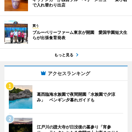
で入れ替わり出店
買う
ブルーベリーファーム東京が開園 愛国学園短大生
らが出張食育発表
もっと見る
アクセスランキング
葛西臨海水族園で夜間開園「水族園で夕涼
み」 ペンギン夕暮れガイドも
江戸川の證大寺が日没後の墓参り「宵参