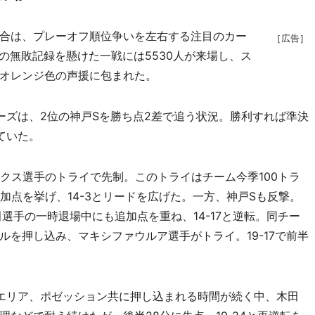
合は、プレーオフ順位争いを左右する注目のカー
［広告］
での無敗記録を懸けた一戦には5530人が来場し、ス
オレンジ色の声援に包まれた。
ーズは、2位の神戸Sを勝ち点2差で追う状況。勝利すれば準決
ていた。
クス選手のトライで先制。このトライはチーム今季100トラ
加点を挙げ、14-3とリードを広げた。一方、神戸Sも反撃。
選手の一時退場中にも追加点を重ね、14-17と逆転。同チー
を押し込み、マキシファウルア選手がトライ。19-17で前半
エリア、ポゼッション共に押し込まれる時間が続く中、木田