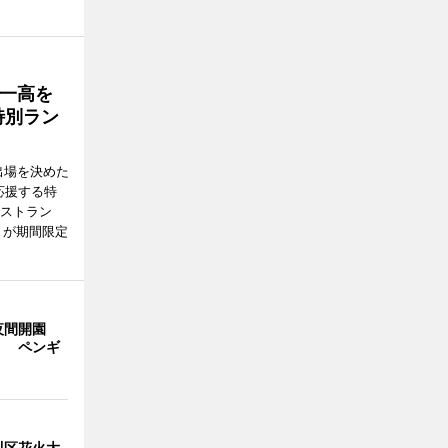
一高を
特別ラン
出場を決めた
応援する特
レストラン
）が期間限定
夜間開園
」 ペンギ
川区花火大