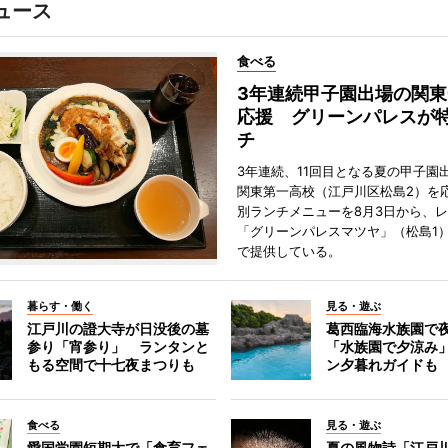
ュース
食べる
3年連続甲子園出場の関東
応援 グリーンパレスが
チ
3年連続、11回目となる夏の甲子園
関東第一高校（江戸川区松島2）を
別ランチメニューを8月3日から、
「グリーンパレスマツヤ」（松島1
で提供している。
暮らす・働く
見る・遊ぶ
江戸川の證大寺が日没後の墓
葛西臨海水族園で
参り「宵参り」 ランタンと
「水族園で夕涼み
もる空間で十七夜まつりも
ン夕暮れガイドも
食べる
見る・遊ぶ
愛国学園短期大で「食育フェ
夏の風物詩「江戸