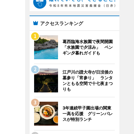
アクセスランキング
葛西臨海水族園で夜間開園
「水族園で夕涼み」 ペン
ギン夕暮れガイドも
江戸川の證大寺が日没後の
墓参り「宵参り」 ランタ
ンともる空間で十七夜まつ
りも
3年連続甲子園出場の関東
一高を応援 グリーンパレ
スが特別ランチ