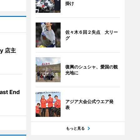
掛け
佐々木６回２失点 大リー
グ
ery 店主
復興のシュシャ、愛国の観
光地に
t End
アジア大会公式ウエア発
表
もっと見る