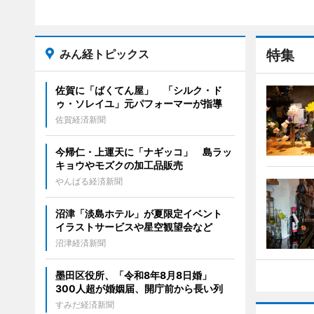
みん経トピックス
特集
佐賀に「ばくてん屋」 「シルク・ド
ゥ・ソレイユ」元パフォーマーが指導
佐賀経済新聞
今帰仁・上運天に「ナギッコ」 島ラッ
キョウやモズクの加工品販売
やんばる経済新聞
沼津「淡島ホテル」が夏限定イベント
イラストサービスや星空観望会など
沼津経済新聞
墨田区役所、「令和8年8月8日婚」
300人超が婚姻届、開庁前から長い列
すみだ経済新聞