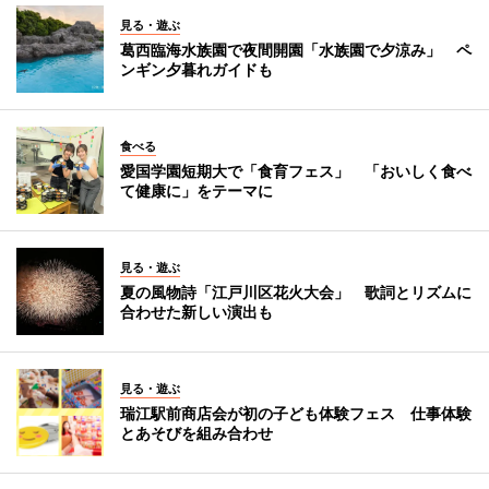
見る・遊ぶ
葛西臨海水族園で夜間開園「水族園で夕涼み」 ペ
ンギン夕暮れガイドも
食べる
愛国学園短期大で「食育フェス」 「おいしく食べ
て健康に」をテーマに
見る・遊ぶ
夏の風物詩「江戸川区花火大会」 歌詞とリズムに
合わせた新しい演出も
見る・遊ぶ
瑞江駅前商店会が初の子ども体験フェス 仕事体験
とあそびを組み合わせ