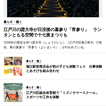
暮らす・働く
江戸川の證大寺が日没後の墓参り「宵参り」 ラン
タンともる空間で十七夜まつりも
1200年の歴史を持つ證大寺（しょうだいじ）（江戸川区春江町4）で現
在、夜の墓参り「宵参り（よいまいり）」が行われている。
暮らす・働く
瑞江駅前商店会が初の子ども体験フェス 仕事体験
とあそびを組み合わせ
暮らす・働く
江戸川区総合体育館で「ミズノサマースクール」
スポーツや工作を体験