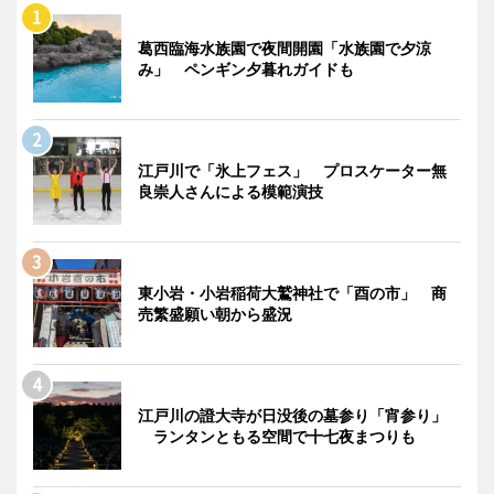
葛西臨海水族園で夜間開園「水族園で夕涼
み」 ペンギン夕暮れガイドも
江戸川で「氷上フェス」 プロスケーター無
良崇人さんによる模範演技
東小岩・小岩稲荷大鷲神社で「酉の市」 商
売繁盛願い朝から盛況
江戸川の證大寺が日没後の墓参り「宵参り」
ランタンともる空間で十七夜まつりも