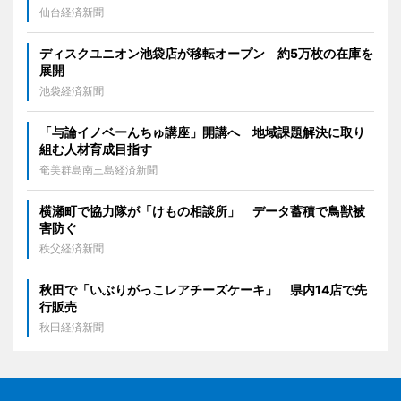
仙台経済新聞
ディスクユニオン池袋店が移転オープン 約5万枚の在庫を
展開
池袋経済新聞
「与論イノベーんちゅ講座」開講へ 地域課題解決に取り
組む人材育成目指す
奄美群島南三島経済新聞
横瀬町で協力隊が「けもの相談所」 データ蓄積で鳥獣被
害防ぐ
秩父経済新聞
秋田で「いぶりがっこレアチーズケーキ」 県内14店で先
行販売
秋田経済新聞