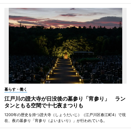
暮らす・働く
江戸川の證大寺が日没後の墓参り「宵参り」 ラン
タンともる空間で十七夜まつりも
1200年の歴史を持つ證大寺（しょうだいじ）（江戸川区春江町4）で現
在、夜の墓参り「宵参り（よいまいり）」が行われている。