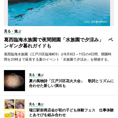
見る・遊ぶ
葛西臨海水族園で夜間開園「水族園で夕涼み」 ペ
ンギン夕暮れガイドも
葛西臨海水族園（江戸川区臨海町6）が8月8日～11日の4日間、開園時
間を20時まで延長する夏のイベント「水族園で夕涼み」を開催する。
見る・遊ぶ
夏の風物詩「江戸川区花火大会」 歌詞とリズムに
合わせた新しい演出も
見る・遊ぶ
瑞江駅前商店会が初の子ども体験フェス 仕事体験
とあそびを組み合わせ