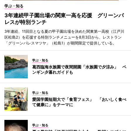
学ぶ・知る
3年連続甲子園出場の関東一高を応援 グリーンパ
レスが特別ランチ
3年連続、11回目となる夏の甲子園出場を決めた関東第一高校（江戸川
区松島2）を応援する特別ランチメニューを8月3日から、レストラン
「グリーンパレスマツヤ」（松島1）が期間限定で提供している。
学ぶ・知る
葛西臨海水族園で夜間開園「水族園で夕涼み」 ペ
ンギン夕暮れガイドも
学ぶ・知る
愛国学園短期大で「食育フェス」 「おいしく食べ
て健康に」をテーマに
学ぶ・知る