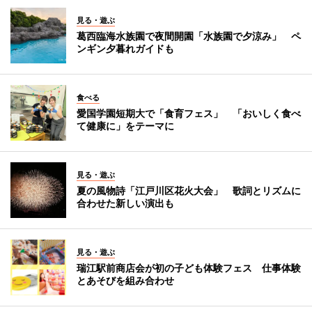
見る・遊ぶ
葛西臨海水族園で夜間開園「水族園で夕涼み」 ペ
ンギン夕暮れガイドも
食べる
愛国学園短期大で「食育フェス」 「おいしく食べ
て健康に」をテーマに
見る・遊ぶ
夏の風物詩「江戸川区花火大会」 歌詞とリズムに
合わせた新しい演出も
見る・遊ぶ
瑞江駅前商店会が初の子ども体験フェス 仕事体験
とあそびを組み合わせ