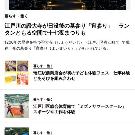
暮らす・働く
江戸川の證大寺が日没後の墓参り「宵参り」 ラン
タンともる空間で十七夜まつりも
1200年の歴史を持つ證大寺（しょうだいじ）（江戸川区春江町4）で現
在、夜の墓参り「宵参り（よいまいり）」が行われている。
暮らす・働く
瑞江駅前商店会が初の子ども体験フェス 仕事体験
とあそびを組み合わせ
暮らす・働く
江戸川区総合体育館で「ミズノサマースクール」
スポーツや工作を体験
暮らす・働く