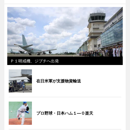
Ｐ１哨戒機、ジブチへ出発
在日米軍が支援物資輸送
プロ野球・日本ハム１―０楽天