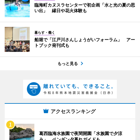
臨海町カヌスラセンターで初企画「水と光の夏の思
い出」 縁日や花火体験も
暮らす・働く
船堀で「江戸川さんしょうがいフォーラム」 アー
トブック発刊式も
もっと見る
アクセスランキング
葛西臨海水族園で夜間開園「水族園で夕涼
み」 ペンギン夕暮れガイドも