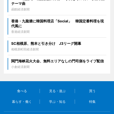
テーマ曲
函館経済新聞
香港・九龍塘に韓国料理店「Social」 韓国定番料理を現
代風に
香港経済新聞
SC相模原、熊本と引き分け J3リーグ開幕
相模原町田経済新聞
関門海峡花火大会、無料エリアなしの門司側をライブ配信
小倉経済新聞
食べる
見る・遊ぶ
買う
暮らす・働く
学ぶ・知る
特集