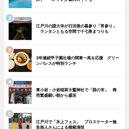
江戸川の證大寺が日没後の墓参り「宵参り」
ランタンともる空間で十七夜まつりも
3年連続甲子園出場の関東一高を応援 グリー
ンパレスが特別ランチ
東小岩・小岩稲荷大鷲神社で「酉の市」 商
売繁盛願い朝から盛況
江戸川で「氷上フェス」 プロスケーター無
良崇人さんによる模範演技