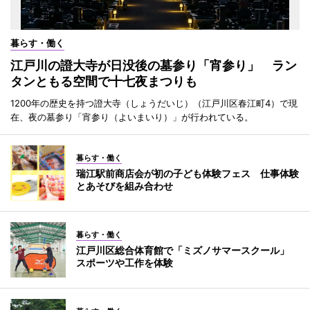
暮らす・働く
江戸川の證大寺が日没後の墓参り「宵参り」 ラン
タンともる空間で十七夜まつりも
1200年の歴史を持つ證大寺（しょうだいじ）（江戸川区春江町4）で現
在、夜の墓参り「宵参り（よいまいり）」が行われている。
暮らす・働く
瑞江駅前商店会が初の子ども体験フェス 仕事体験
とあそびを組み合わせ
暮らす・働く
江戸川区総合体育館で「ミズノサマースクール」
スポーツや工作を体験