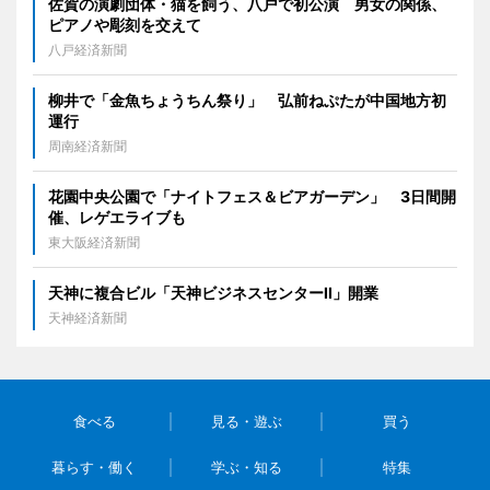
佐賀の演劇団体・猫を飼う、八戸で初公演 男女の関係、
ピアノや彫刻を交えて
八戸経済新聞
柳井で「金魚ちょうちん祭り」 弘前ねぷたが中国地方初
運行
周南経済新聞
花園中央公園で「ナイトフェス＆ビアガーデン」 3日間開
催、レゲエライブも
東大阪経済新聞
天神に複合ビル「天神ビジネスセンターII」開業
天神経済新聞
食べる
見る・遊ぶ
買う
暮らす・働く
学ぶ・知る
特集