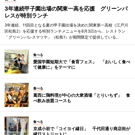
3年連続甲子園出場の関東一高を応援 グリーンパ
レスが特別ランチ
3年連続、11回目となる夏の甲子園出場を決めた関東第一高校（江戸川
区松島2）を応援する特別ランチメニューを8月3日から、レストラン
「グリーンパレスマツヤ」（松島1）が期間限定で提供している。
食べる
愛国学園短期大で「食育フェス」 「おいしく食べ
て健康に」をテーマに
食べる
葛西に鶏料理が中心の大衆酒場「とりいちず」 食
べ飲み放題コースも
食べる
京成小岩で「コイヨイ縁日」 千代田通り商店街が
縁日ストリートに