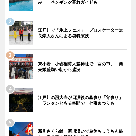
み」 ペンギン夕暮れガイドも
江戸川で「氷上フェス」 プロスケーター無
良崇人さんによる模範演技
東小岩・小岩稲荷大鷲神社で「酉の市」 商
売繁盛願い朝から盛況
江戸川の證大寺が日没後の墓参り「宵参り」
ランタンともる空間で十七夜まつりも
新川さくら館・新川沿いで金魚ちょうちん飾