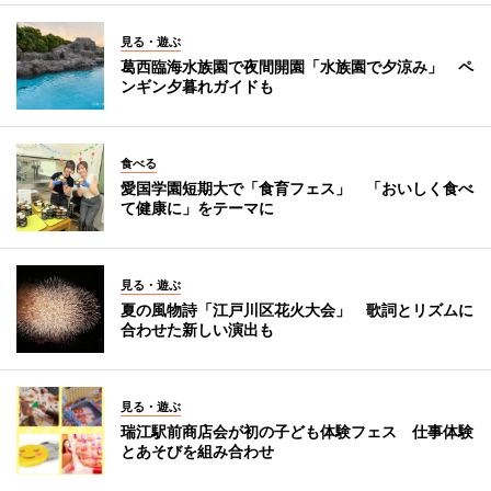
見る・遊ぶ
葛西臨海水族園で夜間開園「水族園で夕涼み」 ペ
ンギン夕暮れガイドも
食べる
愛国学園短期大で「食育フェス」 「おいしく食べ
て健康に」をテーマに
見る・遊ぶ
夏の風物詩「江戸川区花火大会」 歌詞とリズムに
合わせた新しい演出も
見る・遊ぶ
瑞江駅前商店会が初の子ども体験フェス 仕事体験
とあそびを組み合わせ