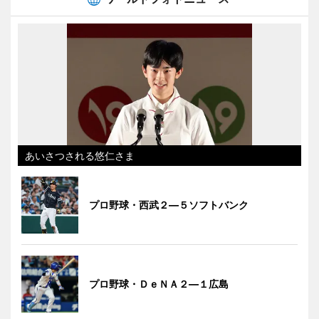
あいさつされる悠仁さま
プロ野球・西武２―５ソフトバンク
プロ野球・ＤｅＮＡ２―１広島