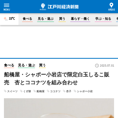
33°C
食べる
見る・遊ぶ
買う
暮らす・働く
学ぶ・知る
食べる
見る・遊ぶ
買う
2025.07.01
船橋屋・シャポー小岩店で限定白玉しるこ販
売 杏とココナツを組み合わせ
スイーツ
くず餅
船橋屋
ココナツ
杏子
シャポー小岩