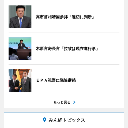
高市首相靖国参拝「適切に判断」
木原官房長官「拉致は現在進行形」
ＥＰＡ視野に議論継続
もっと見る
みん経トピックス