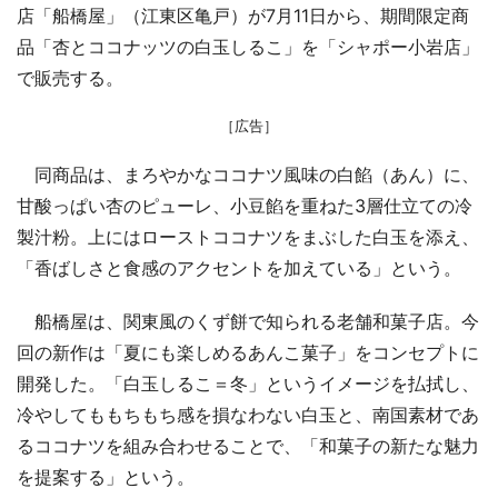
店「船橋屋」（江東区亀戸）が7月11日から、期間限定商
品「杏とココナッツの白玉しるこ」を「シャポー小岩店」
で販売する。
［広告］
同商品は、まろやかなココナツ風味の白餡（あん）に、
甘酸っぱい杏のピューレ、小豆餡を重ねた3層仕立ての冷
製汁粉。上にはローストココナツをまぶした白玉を添え、
「香ばしさと食感のアクセントを加えている」という。
船橋屋は、関東風のくず餅で知られる老舗和菓子店。今
回の新作は「夏にも楽しめるあんこ菓子」をコンセプトに
開発した。「白玉しるこ＝冬」というイメージを払拭し、
冷やしてももちもち感を損なわない白玉と、南国素材であ
るココナツを組み合わせることで、「和菓子の新たな魅力
を提案する」という。