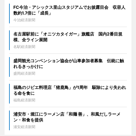
FC今治・アシックス里山スタジアムでお披露目会 収容人
数約1.7倍に「成長」
今治経済新聞
名古屋駅前に「オニツカタイガー」旗艦店 国内2番目規
模、全ライン展開
名駅経済新聞
盛岡観光コンベンション協会が山車参加者募集 伝統に触
れるきっかけに
盛岡経済新聞
福島のジビエ料理店「猪鹿鳥」が1周年 駆除により失われ
る命を食に
福島経済新聞
浦安市・堀江にラーメン店「和麺 善」、和風だしラーメ
ン・和食を提供
浦安経済新聞