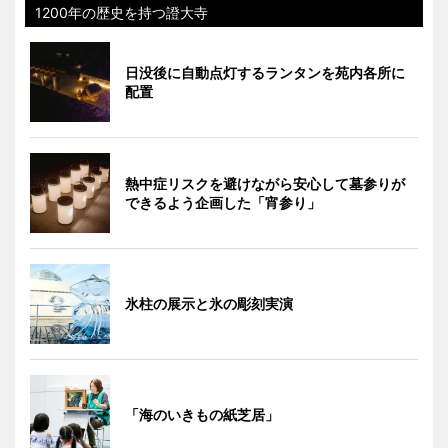
1200年の歴史を持つ證大寺
日没後に自動点灯するランタンを苑内各所に
配置
熱中症リスクを避けながら安心して墓参りが
できるよう企画した「宵参り」
氷柱の展示と氷の彫刻実演
「海のいきもの紙芝居」