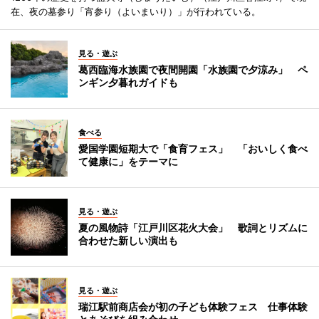
在、夜の墓参り「宵参り（よいまいり）」が行われている。
見る・遊ぶ
葛西臨海水族園で夜間開園「水族園で夕涼み」 ペ
ンギン夕暮れガイドも
食べる
愛国学園短期大で「食育フェス」 「おいしく食べ
て健康に」をテーマに
見る・遊ぶ
夏の風物詩「江戸川区花火大会」 歌詞とリズムに
合わせた新しい演出も
見る・遊ぶ
瑞江駅前商店会が初の子ども体験フェス 仕事体験