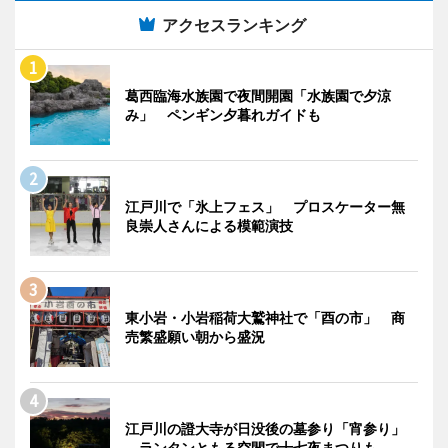
アクセスランキング
葛西臨海水族園で夜間開園「水族園で夕涼
み」 ペンギン夕暮れガイドも
江戸川で「氷上フェス」 プロスケーター無
良崇人さんによる模範演技
東小岩・小岩稲荷大鷲神社で「酉の市」 商
売繁盛願い朝から盛況
江戸川の證大寺が日没後の墓参り「宵参り」
ランタンともる空間で十七夜まつりも