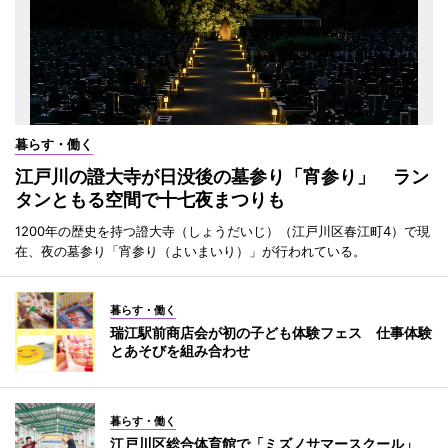
暮らす・働く
江戸川の證大寺が日没後の墓参り「宵参り」 ラン
タンともる空間で十七夜まつりも
1200年の歴史を持つ證大寺（しょうだいじ）（江戸川区春江町4）で現
在、夜の墓参り「宵参り（よいまいり）」が行われている。
暮らす・働く
瑞江駅前商店会が初の子ども体験フェス 仕事体験
とあそびを組み合わせ
暮らす・働く
江戸川区総合体育館で「ミズノサマースクール」