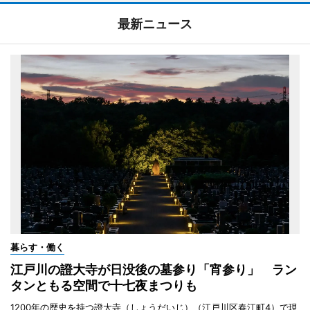
最新ニュース
暮らす・働く
江戸川の證大寺が日没後の墓参り「宵参り」 ラン
タンともる空間で十七夜まつりも
1200年の歴史を持つ證大寺（しょうだいじ）（江戸川区春江町4）で現