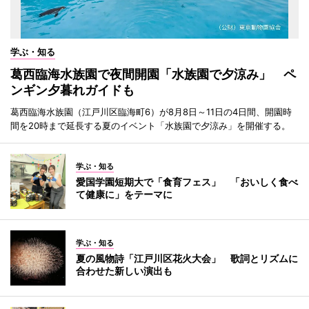
学ぶ・知る
葛西臨海水族園で夜間開園「水族園で夕涼み」 ペ
ンギン夕暮れガイドも
葛西臨海水族園（江戸川区臨海町6）が8月8日～11日の4日間、開園時
間を20時まで延長する夏のイベント「水族園で夕涼み」を開催する。
学ぶ・知る
愛国学園短期大で「食育フェス」 「おいしく食べ
て健康に」をテーマに
学ぶ・知る
夏の風物詩「江戸川区花火大会」 歌詞とリズムに
合わせた新しい演出も