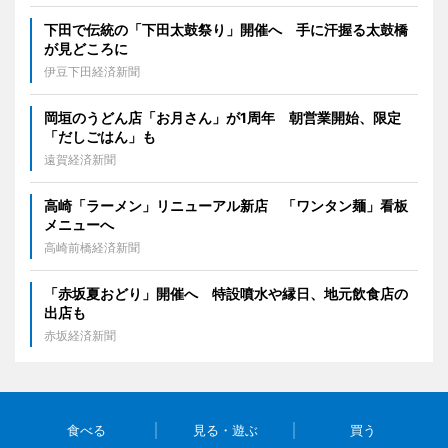
下田で伝統の「下田太鼓祭り」開催へ 手に汗握る太鼓橋
が見どころに
伊豆下田経済新聞
岡垣のうどん店「お月さん」が1周年 朝営業開始、限定
「だしごはん」も
遠賀経済新聞
高崎「ラーメン」リニューアル新店 「ワンタン麺」看板
メニューへ
高崎前橋経済新聞
「赤坂夏おどり」開催へ 特設噴水や縁日、地元飲食店の
出店も
赤坂経済新聞
食べる
見る・遊ぶ
買う