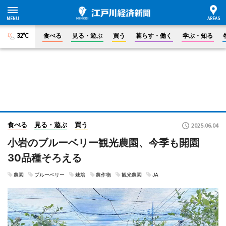
32°C
食べる
見る・遊ぶ
買う
暮らす・働く
学ぶ・知る
食べる
見る・遊ぶ
買う
2025.06.04
小岩のブルーベリー観光農園、今季も開園
30品種そろえる
農園
ブルーベリー
栽培
農作物
観光農園
JA