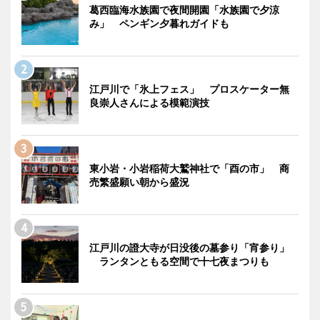
葛西臨海水族園で夜間開園「水族園で夕涼
み」 ペンギン夕暮れガイドも
江戸川で「氷上フェス」 プロスケーター無
良崇人さんによる模範演技
東小岩・小岩稲荷大鷲神社で「酉の市」 商
売繁盛願い朝から盛況
江戸川の證大寺が日没後の墓参り「宵参り」
ランタンともる空間で十七夜まつりも