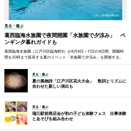
見る・遊ぶ
葛西臨海水族園で夜間開園「水族園で夕涼み」 ペ
ンギン夕暮れガイドも
葛西臨海水族園（江戸川区臨海町6）が8月8日～11日の4日間、開園時
間を20時まで延長する夏のイベント「水族園で夕涼み」を開催する。
見る・遊ぶ
夏の風物詩「江戸川区花火大会」 歌詞とリズムに
合わせた新しい演出も
見る・遊ぶ
瑞江駅前商店会が初の子ども体験フェス 仕事体験
とあそびを組み合わせ