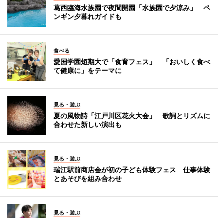
葛西臨海水族園で夜間開園「水族園で夕涼み」 ペ
ンギン夕暮れガイドも
食べる
愛国学園短期大で「食育フェス」 「おいしく食べ
て健康に」をテーマに
見る・遊ぶ
夏の風物詩「江戸川区花火大会」 歌詞とリズムに
合わせた新しい演出も
見る・遊ぶ
瑞江駅前商店会が初の子ども体験フェス 仕事体験
とあそびを組み合わせ
見る・遊ぶ