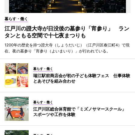
暮らす・働く
江戸川の證大寺が日没後の墓参り「宵参り」 ラン
タンともる空間で十七夜まつりも
1200年の歴史を持つ證大寺（しょうだいじ）（江戸川区春江町4）で現
在、夜の墓参り「宵参り（よいまいり）」が行われている。
暮らす・働く
瑞江駅前商店会が初の子ども体験フェス 仕事体験
とあそびを組み合わせ
暮らす・働く
江戸川区総合体育館で「ミズノサマースクール」
スポーツや工作を体験