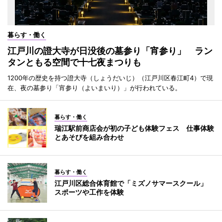
暮らす・働く
江戸川の證大寺が日没後の墓参り「宵参り」 ラン
タンともる空間で十七夜まつりも
1200年の歴史を持つ證大寺（しょうだいじ）（江戸川区春江町4）で現
在、夜の墓参り「宵参り（よいまいり）」が行われている。
暮らす・働く
瑞江駅前商店会が初の子ども体験フェス 仕事体験
とあそびを組み合わせ
暮らす・働く
江戸川区総合体育館で「ミズノサマースクール」
スポーツや工作を体験