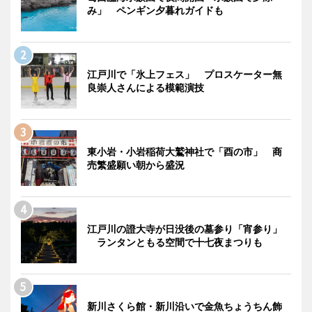
み」 ペンギン夕暮れガイドも
江戸川で「氷上フェス」 プロスケーター無
良崇人さんによる模範演技
東小岩・小岩稲荷大鷲神社で「酉の市」 商
売繁盛願い朝から盛況
江戸川の證大寺が日没後の墓参り「宵参り」
ランタンともる空間で十七夜まつりも
新川さくら館・新川沿いで金魚ちょうちん飾