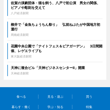
佐賀の演劇団体・猫を飼う、八戸で初公演 男女の関係、
ピアノや彫刻を交えて
八戸経済新聞
柳井で「金魚ちょうちん祭り」 弘前ねぷたが中国地方初
運行
周南経済新聞
花園中央公園で「ナイトフェス＆ビアガーデン」 3日間開
催、レゲエライブも
東大阪経済新聞
天神に複合ビル「天神ビジネスセンターII」開業
天神経済新聞
食べる
見る・遊ぶ
買う
暮らす・働く
学ぶ・知る
特集