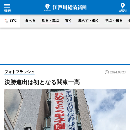
33°C
食べる
見る・遊ぶ
買う
暮らす・働く
学ぶ・知る
フォトフラッシュ
2024.08.23
決勝進出は初となる関東一高