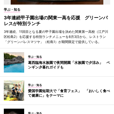
学ぶ・知る
3年連続甲子園出場の関東一高を応援 グリーンパ
レスが特別ランチ
3年連続、11回目となる夏の甲子園出場を決めた関東第一高校（江戸川
区松島2）を応援する特別ランチメニューを8月3日から、レストラン
「グリーンパレスマツヤ」（松島1）が期間限定で提供している。
学ぶ・知る
葛西臨海水族園で夜間開園「水族園で夕涼み」 ペ
ンギン夕暮れガイドも
学ぶ・知る
愛国学園短期大で「食育フェス」 「おいしく食べ
て健康に」をテーマに
学ぶ・知る