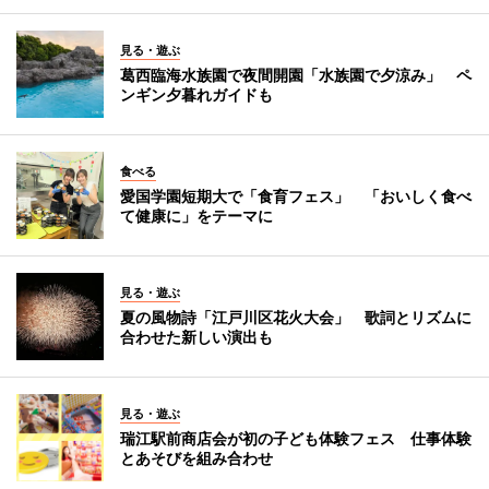
見る・遊ぶ
葛西臨海水族園で夜間開園「水族園で夕涼み」 ペ
ンギン夕暮れガイドも
食べる
愛国学園短期大で「食育フェス」 「おいしく食べ
て健康に」をテーマに
見る・遊ぶ
夏の風物詩「江戸川区花火大会」 歌詞とリズムに
合わせた新しい演出も
見る・遊ぶ
瑞江駅前商店会が初の子ども体験フェス 仕事体験
とあそびを組み合わせ