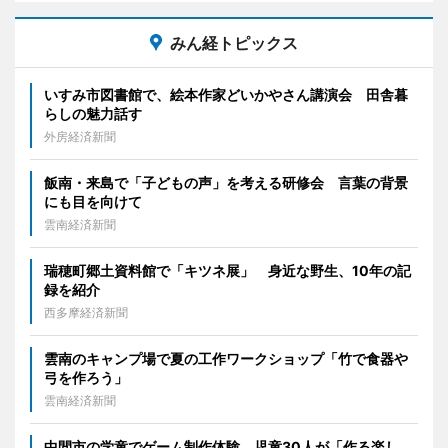
みん経トピックス
いすみ市図書館で、絵本作家どいかやさん講演会 田舎暮
らしの魅力話す
外房経済新聞
飯南・来島で「子どもの声」を考える研修会 言葉の背景
にも目を向けて
雲南経済新聞
瑞穂町郷土資料館で「キツネ展」 身近な野生、10年の記
録を紹介
西多摩経済新聞
雲南のキャンプ場で夏の工作ワークショップ「竹で食器や
弓を作ろう」
雲南経済新聞
中間市の学童でゲーム制作体験 児童30人が「作る楽し