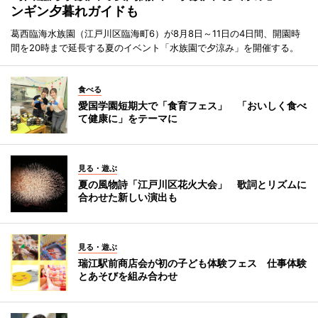
ンギン夕暮れガイドも
葛西臨海水族園（江戸川区臨海町6）が8月8日～11日の4日間、開園時
間を20時まで延長する夏のイベント「水族園で夕涼み」を開催する。
食べる
愛国学園短期大で「食育フェス」 「おいしく食べ
て健康に」をテーマに
見る・遊ぶ
夏の風物詩「江戸川区花火大会」 歌詞とリズムに
合わせた新しい演出も
見る・遊ぶ
瑞江駅前商店会が初の子ども体験フェス 仕事体験
とあそびを組み合わせ