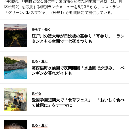
3年連続、11回目となる夏の甲子園出場を決めた関東第一高校（江戸川
区松島2）を応援する特別ランチメニューを8月3日から、レストラン
「グリーンパレスマツヤ」（松島1）が期間限定で提供している。
暮らす・働く
江戸川の證大寺が日没後の墓参り「宵参り」 ラン
タンともる空間で十七夜まつりも
見る・遊ぶ
葛西臨海水族園で夜間開園「水族園で夕涼み」 ペ
ンギン夕暮れガイドも
食べる
愛国学園短期大で「食育フェス」 「おいしく食べ
て健康に」をテーマに
見る・遊ぶ