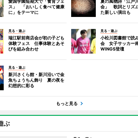
愛国学園短期大で「食育フェ
夏の風物詩「江戸
ス」 「おいしく食べて健康
会」 歌詞とリズ
に」をテーマに
た新しい演出も
見る・遊ぶ
見る・遊ぶ
瑞江駅前商店会が初の子ども
小松川図書館で読
体験フェス 仕事体験とあそ
会 女子サッカー南
びを組み合わせ
WINGS登壇
見る・遊ぶ
新川さくら館・新川沿いで金
魚ちょうちん飾り 夏の夜を
幻想的に彩る
もっと見る
遊ぶ