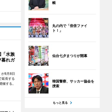
帳
丸の内で「倍倍ファイ
ト！」
園「水族
仙台七夕まつりが開幕
夕暮れガ
が8月8日
で延長する
韓国警察、サッカー協会を
開催する。
捜索
もっと見る