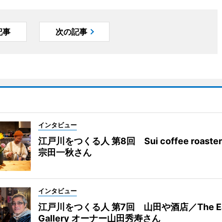
記事
次の記事
インタビュー
江戸川をつくる人 第8回 Sui coffee roast
宗田一秋さん
インタビュー
江戸川をつくる人 第7回 山田や酒店／The Eas
Gallery オーナー山田秀寿さん