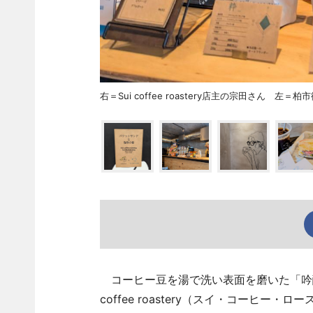
右＝Sui coffee roastery店主の宗田さん 左＝
コーヒー豆を湯で洗い表面を磨いた「吟醸
coffee roastery（スイ・コーヒー