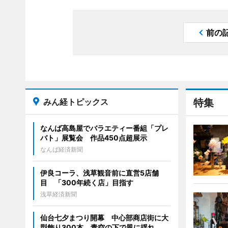
前の
みん経トピックス
特集
なんば高島屋でバラエティー番組「プレ
バト」展覧会 作品450点超展示
なんば経済新聞
伊良コーラ、浅草観音前に直営5店舗
目 「300年続く店」目指す
浅草経済新聞
仙台七夕まつり開幕 中心部商店街に大
型飾り300本、青空の下で風に揺れ