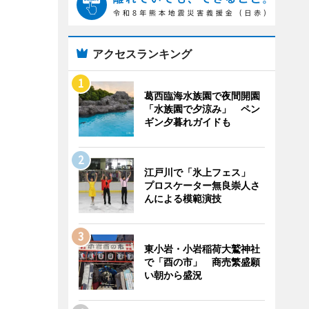
アクセスランキング
葛西臨海水族園で夜間開園
「水族園で夕涼み」 ペン
ギン夕暮れガイドも
江戸川で「氷上フェス」
プロスケーター無良崇人さ
んによる模範演技
東小岩・小岩稲荷大鷲神社
で「酉の市」 商売繁盛願
い朝から盛況