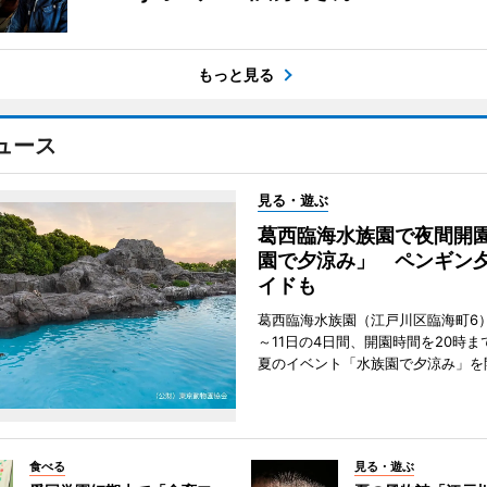
もっと見る
ュース
見る・遊ぶ
葛西臨海水族園で夜間開
園で夕涼み」 ペンギン
イドも
葛西臨海水族園（江戸川区臨海町6）
～11日の4日間、開園時間を20時ま
夏のイベント「水族園で夕涼み」を
食べる
見る・遊ぶ