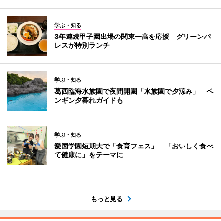
学ぶ・知る
3年連続甲子園出場の関東一高を応援 グリーンパ
レスが特別ランチ
学ぶ・知る
葛西臨海水族園で夜間開園「水族園で夕涼み」 ペ
ンギン夕暮れガイドも
学ぶ・知る
愛国学園短期大で「食育フェス」 「おいしく食べ
て健康に」をテーマに
もっと見る