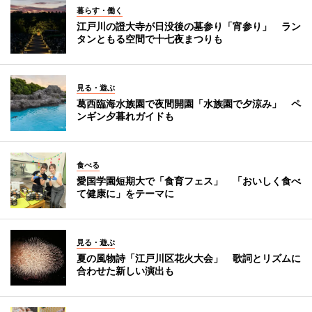
暮らす・働く
江戸川の證大寺が日没後の墓参り「宵参り」 ラン
タンともる空間で十七夜まつりも
見る・遊ぶ
葛西臨海水族園で夜間開園「水族園で夕涼み」 ペ
ンギン夕暮れガイドも
食べる
愛国学園短期大で「食育フェス」 「おいしく食べ
て健康に」をテーマに
見る・遊ぶ
夏の風物詩「江戸川区花火大会」 歌詞とリズムに
合わせた新しい演出も