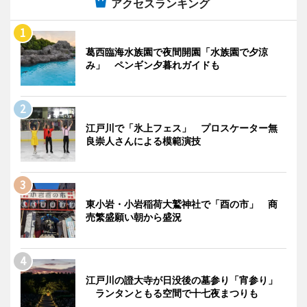
アクセスランキング
葛西臨海水族園で夜間開園「水族園で夕涼
み」 ペンギン夕暮れガイドも
江戸川で「氷上フェス」 プロスケーター無
良崇人さんによる模範演技
東小岩・小岩稲荷大鷲神社で「酉の市」 商
売繁盛願い朝から盛況
江戸川の證大寺が日没後の墓参り「宵参り」
ランタンともる空間で十七夜まつりも