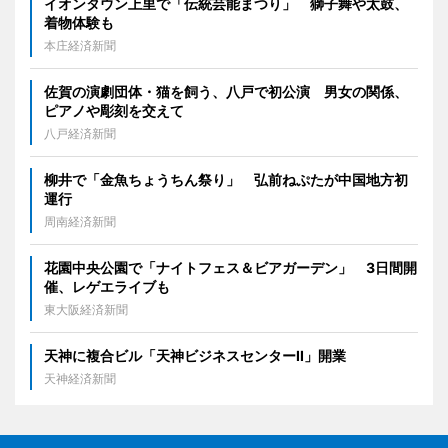
イオンタウン上里で「伝統芸能まつり」 獅子舞や太鼓、
着物体験も
本庄経済新聞
佐賀の演劇団体・猫を飼う、八戸で初公演 男女の関係、
ピアノや彫刻を交えて
八戸経済新聞
柳井で「金魚ちょうちん祭り」 弘前ねぷたが中国地方初
運行
周南経済新聞
花園中央公園で「ナイトフェス＆ビアガーデン」 3日間開
催、レゲエライブも
東大阪経済新聞
天神に複合ビル「天神ビジネスセンターII」開業
天神経済新聞