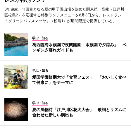
3年連続、11回目となる夏の甲子園出場を決めた関東第一高校（江戸川
区松島2）を応援する特別ランチメニューを8月3日から、レストラン
「グリーンパレスマツヤ」（松島1）が期間限定で提供している。
学ぶ・知る
葛西臨海水族園で夜間開園「水族園で夕涼み」 ペ
ンギン夕暮れガイドも
学ぶ・知る
愛国学園短期大で「食育フェス」 「おいしく食べ
て健康に」をテーマに
学ぶ・知る
夏の風物詩「江戸川区花火大会」 歌詞とリズムに
合わせた新しい演出も