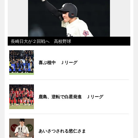
長崎日大が２回戦へ 高校野球
喜ぶ植中 Ｊリーグ
鹿島、逆転で白星発進 Ｊリーグ
あいさつされる悠仁さま