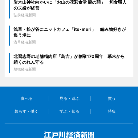
岩木山神社向かいに「お山の花彩食堂 龍の憩」 和食職人
の夫婦が経営
弘前経済新聞
浅草・松が谷にニットカフェ「ito-mori」 編み物好きが
集う場に
浅草経済新聞
北習志野の老舗精肉店「鳥吉」が創業170周年 幕末から
続くのれん守る
船橋経済新聞
食べる
見る・遊ぶ
買う
暮らす・働く
学ぶ・知る
特集