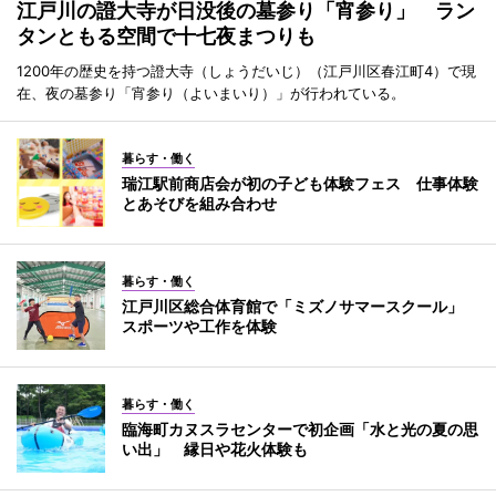
江戸川の證大寺が日没後の墓参り「宵参り」 ラン
タンともる空間で十七夜まつりも
1200年の歴史を持つ證大寺（しょうだいじ）（江戸川区春江町4）で現
在、夜の墓参り「宵参り（よいまいり）」が行われている。
暮らす・働く
瑞江駅前商店会が初の子ども体験フェス 仕事体験
とあそびを組み合わせ
暮らす・働く
江戸川区総合体育館で「ミズノサマースクール」
スポーツや工作を体験
暮らす・働く
臨海町カヌスラセンターで初企画「水と光の夏の思
い出」 縁日や花火体験も