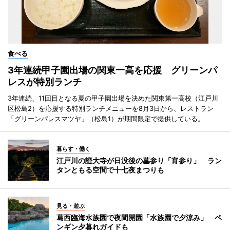
食べる
3年連続甲子園出場の関東一高を応援 グリーンパ
レスが特別ランチ
3年連続、11回目となる夏の甲子園出場を決めた関東第一高校（江戸川
区松島2）を応援する特別ランチメニューを8月3日から、レストラン
「グリーンパレスマツヤ」（松島1）が期間限定で提供している。
暮らす・働く
江戸川の證大寺が日没後の墓参り「宵参り」 ラン
タンともる空間で十七夜まつりも
見る・遊ぶ
葛西臨海水族園で夜間開園「水族園で夕涼み」 ペ
ンギン夕暮れガイドも