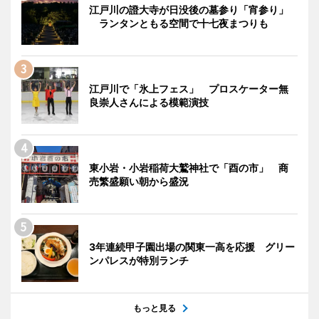
江戸川の證大寺が日没後の墓参り「宵参り」
ランタンともる空間で十七夜まつりも
江戸川で「氷上フェス」 プロスケーター無
良崇人さんによる模範演技
東小岩・小岩稲荷大鷲神社で「酉の市」 商
売繁盛願い朝から盛況
3年連続甲子園出場の関東一高を応援 グリー
ンパレスが特別ランチ
もっと見る