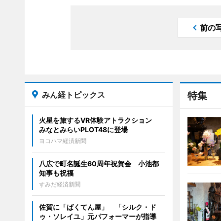
前の
みん経トピックス
特集
火星を旅するVR体験アトラクション
みなとみらいPLOT48に登場
ヨコハマ経済新聞
八広で町名誕生60周年祝賀会 小池都
知事も祝福
すみだ経済新聞
佐賀に「ばくてん屋」 「シルク・ド
ゥ・ソレイユ」元パフォーマーが指導