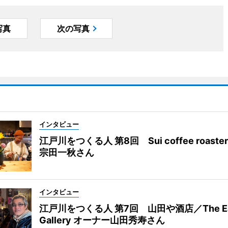
写真
次の写真
インタビュー
江戸川をつくる人 第8回 Sui coffee roast
宗田一秋さん
インタビュー
江戸川をつくる人 第7回 山田や酒店／The Eas
Gallery オーナー山田秀寿さん