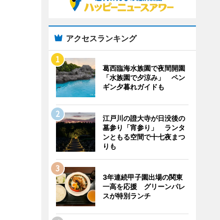
アクセスランキング
葛西臨海水族園で夜間開園
「水族園で夕涼み」 ペン
ギン夕暮れガイドも
江戸川の證大寺が日没後の
墓参り「宵参り」 ランタ
ンともる空間で十七夜まつ
りも
3年連続甲子園出場の関東
一高を応援 グリーンパレ
スが特別ランチ