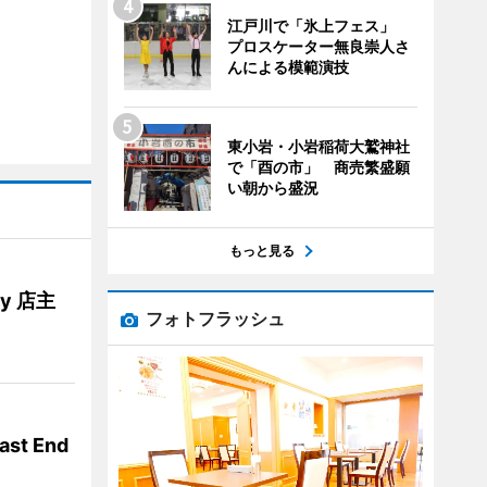
江戸川で「氷上フェス」
プロスケーター無良崇人さ
んによる模範演技
東小岩・小岩稲荷大鷲神社
で「酉の市」 商売繁盛願
い朝から盛況
もっと見る
ery 店主
フォトフラッシュ
t End