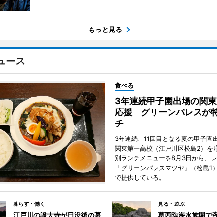
もっと見る
ュース
食べる
3年連続甲子園出場の関東
応援 グリーンパレスが
チ
3年連続、11回目となる夏の甲子園
関東第一高校（江戸川区松島2）を
別ランチメニューを8月3日から、
「グリーンパレスマツヤ」（松島1
で提供している。
暮らす・働く
見る・遊ぶ
江戸川の證大寺が日没後の墓
葛西臨海水族園で