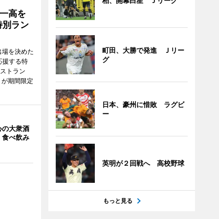
柏、開幕白星 Ｊリーグ
一高を
特別ラン
町田、大勝で発進 Ｊリー
出場を決めた
グ
応援する特
レストラン
）が期間限定
日本、豪州に惜敗 ラグビ
ー
心の大衆酒
 食べ飲み
英明が２回戦へ 高校野球
もっと見る