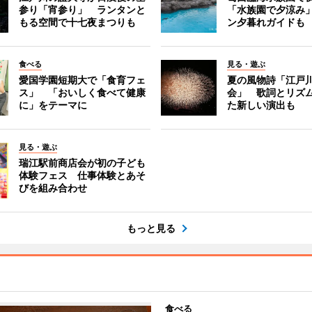
参り「宵参り」 ランタンと
「水族園で夕涼み
もる空間で十七夜まつりも
ン夕暮れガイドも
食べる
見る・遊ぶ
愛国学園短期大で「食育フェ
夏の風物詩「江戸
ス」 「おいしく食べて健康
会」 歌詞とリズ
に」をテーマに
た新しい演出も
見る・遊ぶ
瑞江駅前商店会が初の子ども
体験フェス 仕事体験とあそ
びを組み合わせ
もっと見る
食べる