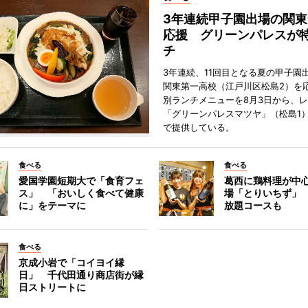
3年連続甲子園出場の関東
応援 グリーンパレスが
チ
3年連続、11回目となる夏の甲子園
関東第一高校（江戸川区松島2）を
別ランチメニューを8月3日から、
「グリーンパレスマツヤ」（松島1
で提供している。
食べる
食べる
愛国学園短期大で「食育フェ
葛西に鶏料理が中
ス」 「おいしく食べて健康
場「とりいちず」
に」をテーマに
放題コースも
食べる
京成小岩で「コイヨイ縁
日」 千代田通り商店街が縁
日ストリートに