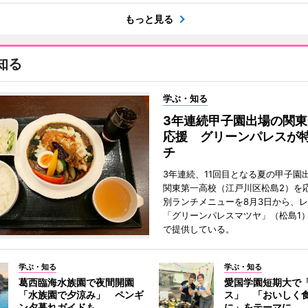
もっと見る
知る
学ぶ・知る
3年連続甲子園出場の関東
応援 グリーンパレスが
チ
3年連続、11回目となる夏の甲子園
関東第一高校（江戸川区松島2）を
別ランチメニューを8月3日から、
「グリーンパレスマツヤ」（松島1
で提供している。
学ぶ・知る
学ぶ・知る
葛西臨海水族園で夜間開園
愛国学園短期大で
「水族園で夕涼み」 ペンギ
ス」 「おいしく
ン夕暮れガイドも
に」をテーマに