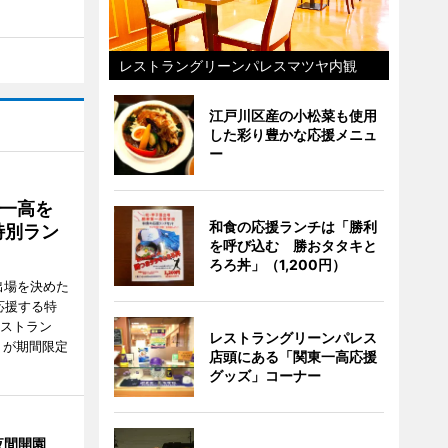
レストラングリーンパレスマツヤ内観
江戸川区産の小松菜も使用
した彩り豊かな応援メニュ
ー
一高を
和食の応援ランチは「勝利
特別ラン
を呼び込む 勝おタタキと
ろろ丼」（1,200円）
出場を決めた
応援する特
レストラン
レストラングリーンパレス
）が期間限定
店頭にある「関東一高応援
グッズ」コーナー
夜間開園