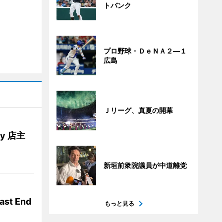
トバンク
プロ野球・ＤｅＮＡ２―１
広島
Ｊリーグ、真夏の開幕
ery 店主
新垣前衆院議員が中道離党
t End
もっと見る