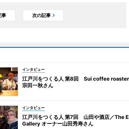
記事
次の記事
インタビュー
江戸川をつくる人 第8回 Sui coffee roast
宗田一秋さん
インタビュー
江戸川をつくる人 第7回 山田や酒店／The Eas
Gallery オーナー山田秀寿さん