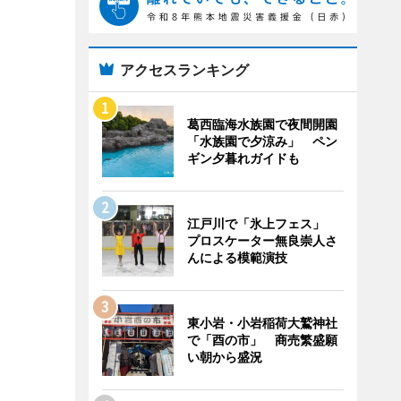
アクセスランキング
葛西臨海水族園で夜間開園
「水族園で夕涼み」 ペン
ギン夕暮れガイドも
江戸川で「氷上フェス」
プロスケーター無良崇人さ
んによる模範演技
東小岩・小岩稲荷大鷲神社
で「酉の市」 商売繁盛願
い朝から盛況