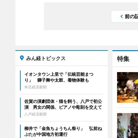
前の
みん経トピックス
特集
イオンタウン上里で「伝統芸能まつ
り」 獅子舞や太鼓、着物体験も
本庄経済新聞
佐賀の演劇団体・猫を飼う、八戸で初公
演 男女の関係、ピアノや彫刻を交えて
八戸経済新聞
柳井で「金魚ちょうちん祭り」 弘前ね
ぷたが中国地方初運行