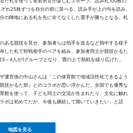
た札を使って老若男女が楽しむスポーツ。読み札100枚の
れぞれ25枚ずつを自分の前に並べる。読み手が上の句を読み、
分の陣地にある札を先に全てなくした選手が勝ちとなる。札
のある競技を見せ、参加者らは拍手を送るなど熱中する様子
布した札で対戦相手のペアを組み、参加者同士が競技かるた
者3～4人が1グループとなり、畳の上で熱戦を繰り広げた。
ザ運営係の中山さんは「この体育館で地域活性化できるよう
競技かるた部』とのコラボが思い浮かんだ。全国でも優秀な
育館を使って、子ども同士の交流が生まれたり、文化に触れ
ラボは初めてだが、今後も継続して開いていきたい」と話
地図を見る