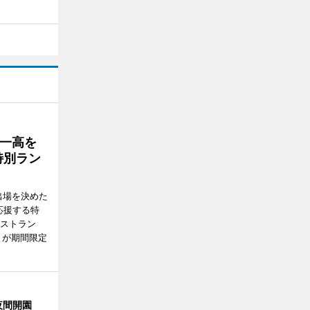
一高を
特別ラン
出場を決めた
応援する特
レストラン
）が期間限定
夜間開園