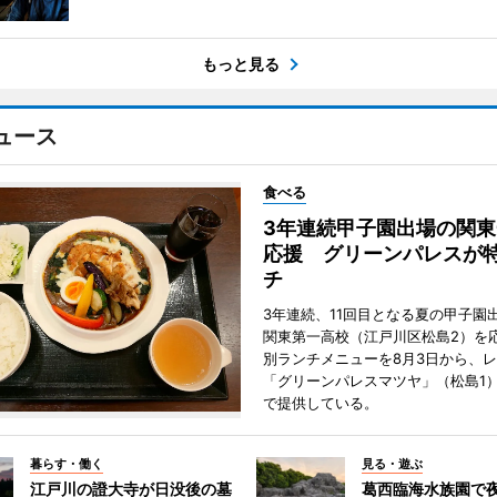
もっと見る
ュース
食べる
3年連続甲子園出場の関東
応援 グリーンパレスが
チ
3年連続、11回目となる夏の甲子園
関東第一高校（江戸川区松島2）を
別ランチメニューを8月3日から、
「グリーンパレスマツヤ」（松島1
で提供している。
暮らす・働く
見る・遊ぶ
江戸川の證大寺が日没後の墓
葛西臨海水族園で