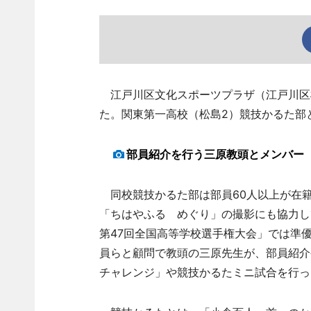
江戸川区文化スポーツプラザ（江戸川区松
た。関東第一高校（松島2）競技かるた部
部員紹介を行う三原教頭とメンバー
同校競技かるた部は部員60人以上が在籍
「ちはやふる めぐり」の撮影にも協力し
第47回全国高等学校選手権大会」では準
員らと顧問で教頭の三原先生が、部員紹介
チャレンジ」や競技かるたミニ試合を行っ