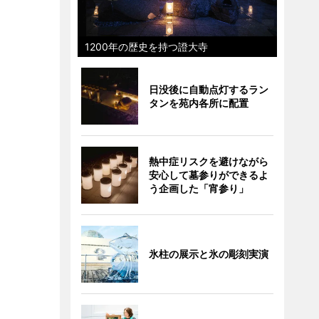
1200年の歴史を持つ證大寺
日没後に自動点灯するラン
タンを苑内各所に配置
熱中症リスクを避けながら
安心して墓参りができるよ
う企画した「宵参り」
氷柱の展示と氷の彫刻実演