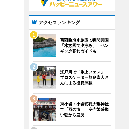
アクセスランキング
葛西臨海水族園で夜間開園
「水族園で夕涼み」 ペン
ギン夕暮れガイドも
江戸川で「氷上フェス」
プロスケーター無良崇人さ
んによる模範演技
東小岩・小岩稲荷大鷲神社
で「酉の市」 商売繁盛願
い朝から盛況