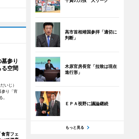
千賀の力投 大リーグ
高市首相靖国参拝「適切に
判断」
の墓参り
木原官房長官「拉致は現在
もる空間
進行形」
うだいじ）
墓参り「宵
る。
ＥＰＡ視野に議論継続
もっと見る
「食育フェ