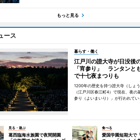
もっと見る
ュース
暮らす・働く
江戸川の證大寺が日没後
「宵参り」 ランタンと
で十七夜まつりも
1200年の歴史を持つ證大寺（しょ
（江戸川区春江町4）で現在、夜の
参り（よいまいり）」が行われてい
見る・遊ぶ
食べる
葛西臨海水族園で夜間開園
愛国学園短期大で