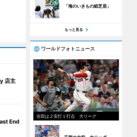
「海のいきもの紙芝居」
もっと見る
ワールドフォトニュース
ery 店主
吉田は２安打１打点 大リーグ
t End