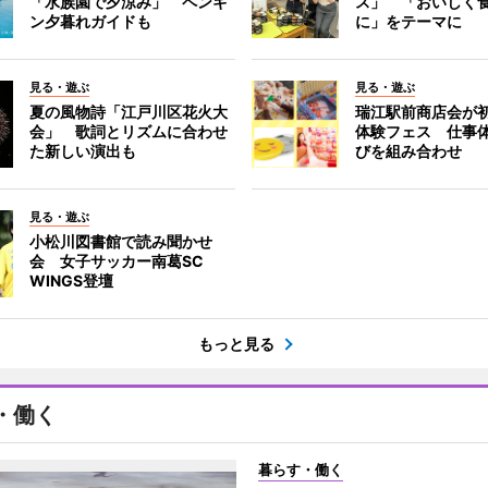
「水族園で夕涼み」 ペンギ
ス」 「おいしく
ン夕暮れガイドも
に」をテーマに
見る・遊ぶ
見る・遊ぶ
夏の風物詩「江戸川区花火大
瑞江駅前商店会が
会」 歌詞とリズムに合わせ
体験フェス 仕事
た新しい演出も
びを組み合わせ
見る・遊ぶ
小松川図書館で読み聞かせ
会 女子サッカー南葛SC
WINGS登壇
もっと見る
・働く
暮らす・働く