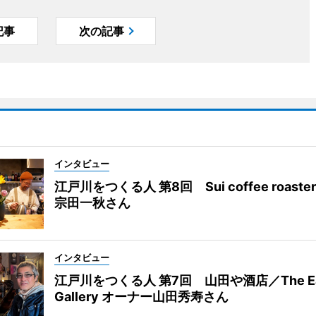
記事
次の記事
インタビュー
江戸川をつくる人 第8回 Sui coffee roast
宗田一秋さん
インタビュー
江戸川をつくる人 第7回 山田や酒店／The Eas
Gallery オーナー山田秀寿さん