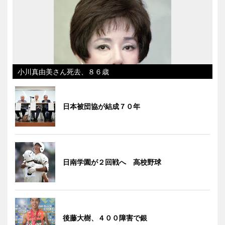
小川真由美さん死去、８６歳
日本被団協が結成７０年
日南学園が２回戦へ 高校野球
後藤大樹、４００障害で銀