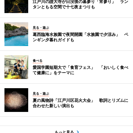
江戸川の證大寺が日没後の墓参り「宵参り」 ラン
タンともる空間で十七夜まつりも
見る・遊ぶ
葛西臨海水族園で夜間開園「水族園で夕涼み」 ペ
ンギン夕暮れガイドも
食べる
愛国学園短期大で「食育フェス」 「おいしく食べ
て健康に」をテーマに
見る・遊ぶ
夏の風物詩「江戸川区花火大会」 歌詞とリズムに
合わせた新しい演出も
もっと見る