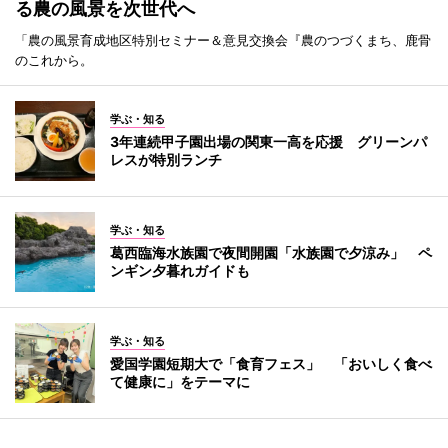
る農の風景を次世代へ
「農の風景育成地区特別セミナー＆意見交換会『農のつづくまち、鹿骨
のこれから。
学ぶ・知る
3年連続甲子園出場の関東一高を応援 グリーンパ
レスが特別ランチ
学ぶ・知る
葛西臨海水族園で夜間開園「水族園で夕涼み」 ペ
ンギン夕暮れガイドも
学ぶ・知る
愛国学園短期大で「食育フェス」 「おいしく食べ
て健康に」をテーマに