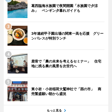
葛西臨海水族園で夜間開園「水族園で夕涼
み」 ペンギン夕暮れガイドも
3年連続甲子園出場の関東一高を応援 グリー
ンパレスが特別ランチ
鹿骨で「農の未来を考えるセミナー」 住宅
地に残る農の風景を次世代へ
東小岩・小岩稲荷大鷲神社で「酉の市」 商
売繁盛願い朝から盛況
もっと見る